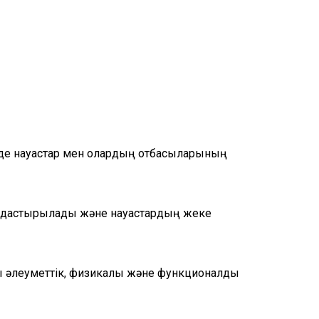
інде науқастар мен олардың отбасыларының
ымдастырылады және науқастардың жеке
ы әлеуметтік, физикалық және функционалдық