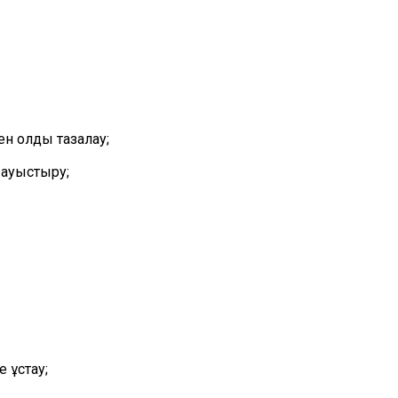
н қолды тазалау;
 ауыстыру;
 ұстау;