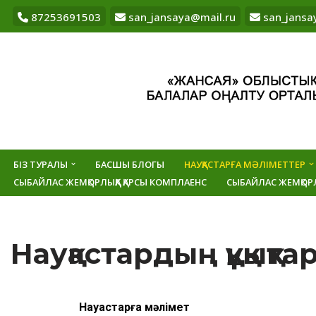
87253691503
san_jansaya@mail.ru
san_jansa
Skip
to
content
БІЗ ТУРАЛЫ
БАСШЫ БЛОГЫ
НАУҚАСТАРҒА МӘЛІМЕТТЕР
СЫБАЙЛАС ЖЕМҚОРЛЫҚҚА ҚАРСЫ КОМПЛАЕНС
СЫБАЙЛАС ЖЕМҚОР
Науқастардың құқықт
Науқастарға мәлімет