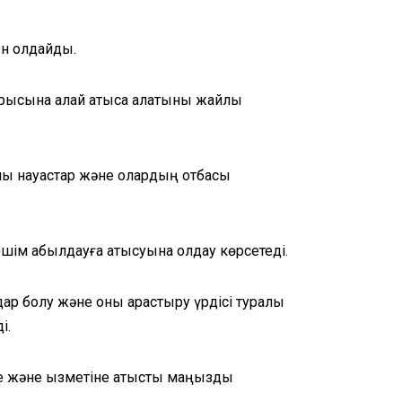
н қолдайды.
арысына қалай қатыса алатыны жайлы
алы науқастар және олардың отбасы
ім қабылдауға қатысуына қолдау көрсетеді.
ар болу және оны қарастыру үрдісі туралы
і.
не және қызметіне қатысты маңызды