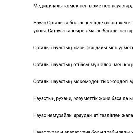
Медициналық көмек пен қызметтер науқастард
Науқас Орталықта болған кезінде өзінің жеке
құқылы. Сақтауға тапсырылмаған бағалы зат
Орталық науқастың жақсы жағдайы мен құрметі
Орталық науқастың отбасы мүшелері мен көң
Орталық науқастың мекемеден тыс жердегі қ
Науқастың рухани, әлеуметтік және басқа да 
Науқас немқұрайлы қараудан, қатігездіктен жапа
Науқас туралы ақпарат құпия болып табылады