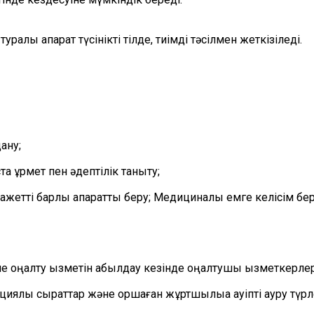
туралы ақпарат түсінікті тілде, тиімді тәсілмен жеткізіледі.
ану;
а құрмет пен әдептілік таныту;
қажетті барлық ақпаратты беру; Медициналық емге келісім бе
не оңалту қызметін қабылдау кезінде оңалтушы қызметкерлер
ялық сырқаттар және қоршаған жұртшылыққа қауіпті ауру түрл