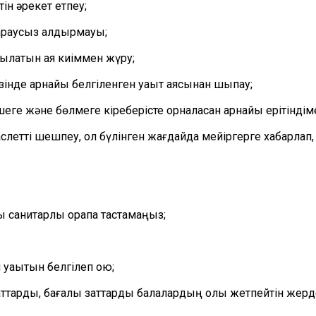
етін әрекет етпеу;
араусыз қалдырмауы;
латын аяқ киіммен жүру;
кезінде арнайы белгіленген уақыт аясынан шықпау;
еге және бөлмеге кіреберісте орналасқан арнайы ерітіндіме
летті шешпеу, ол бүлінген жағдайда мейіргерге хабарлап,
ды санитарлық қорапқа тастамаңыз;
 уақытын белгілеп қою;
ұжаттарды, бағалы заттарды балалардың қолы жетпейтін жерде