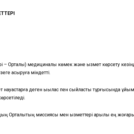
ТТЕРІ
рі – Орталық) медициналық көмек және қызмет көрсету кез
үзеге асыруға міндетті.
ет науқастарға деген ықылас пен сыйластық тұрғысында ұй
өрсетіледі.
дың Орталықтың миссиясы мен қызметтері арқылы ең жоғар