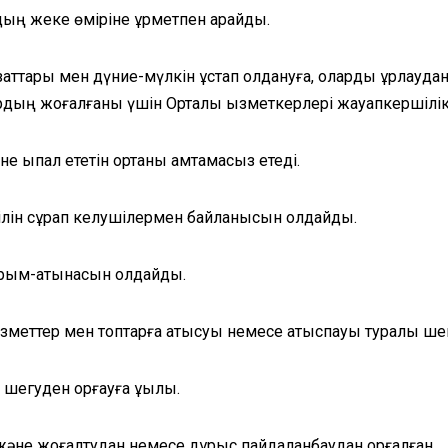
ың жеке өміріне құрметпен қарайды.
 заттары мен дүние-мүлкін ұстап қолдануға, оларды ұрлаудан 
тардың жоғалғаны үшін Орталық қызметкерлері жауапкершілі
не ықпал ететін ортаны қамтамасыз етеді.
ілін сұрап келушілермен байланысын қолдайды.
арым-қатынасын қолдайды.
қызметтер мен топтарға қатысуы немесе қатыспауы туралы шеш
 шегуден қорғауға құқылы.
 және жоғалтудан немесе дұрыс пайдаланбаудан қорғалған.