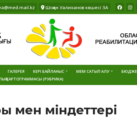
ya@med.mail.kz
Шоқан Уалиханов көшесі 3А
ГАЛЕРЕЯ
КЕРІ БАЙЛАНЫС
МЕМ САТЫП АЛУ
БЮДЖЕ
ЛЫҚ КАРТОГРАММАСЫ (РУБРИКА)
ары мен міндеттері