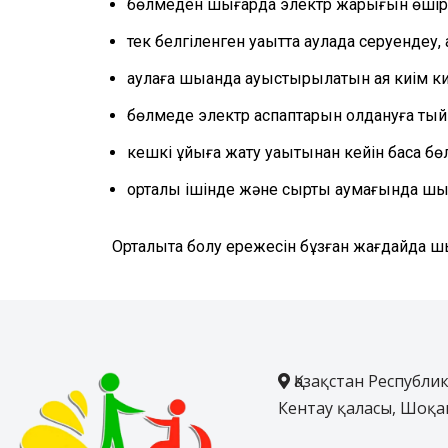
бөлмеден шығарда электр жарығын өшір
тек белгіленген уақытта аулада серуендеу
аулаға шыққанда ауыстырылатын аяқ киім к
бөлмеде электр аспаптарын қолдануға тыйы
кешкі ұйқыға жату уақытынан кейін басқа 
орталық ішінде және сыртқы аумағында шы
Орталықта болу ережесін бұзған жағдайда 
Қазақстан Республик
Кентау қаласы, Шоқа