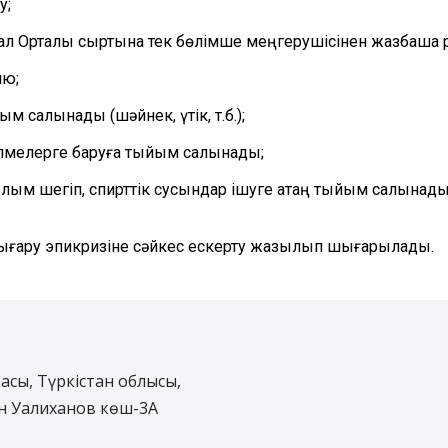
у;
, ал Орталық сыртына тек бөлімше меңгерушісінен жазбаша р
ию;
м салынады (шәйнек, үтік, т.б.);
бөлмелерге баруға тыйым салынады;
лым шегіп, спирттік сусындар ішуге қатаң тыйым салынады
шығару эпикризіне сәйкес ескерту жазылып шығарылады.
асы, Түркістан облысы,
н Уалиханов көш-3А