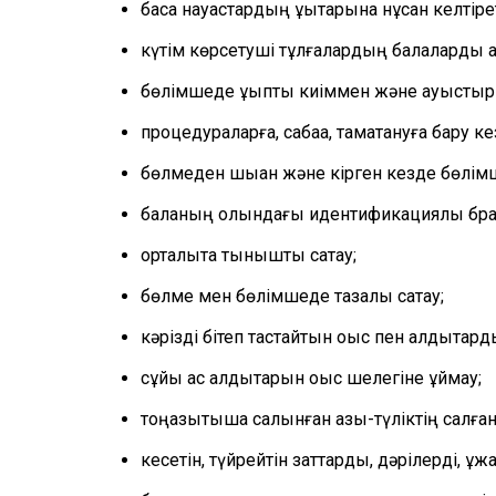
басқа науқастардың құқықтарына нұқсан келтір
күтім көрсетуші тұлғалардың балаларды қ
бөлімшеде ұқыпты киіммен және ауыстыры
процедураларға, сабаққа, тамақтануға бару 
бөлмеден шыққан және кірген кезде бөлімш
баланың қолындағы идентификациялық брас
орталықта тыныштық сақтау;
бөлме мен бөлімшеде тазалық сақтау;
кәрізді бітеп тастайтын қоқыс пен қалдықтар
сұйық ас қалдықтарын қоқыс шелегіне құймау;
тоңазытқышқа салынған азық-түліктің салған
кесетін, түйрейтін заттарды, дәрілерді, қ