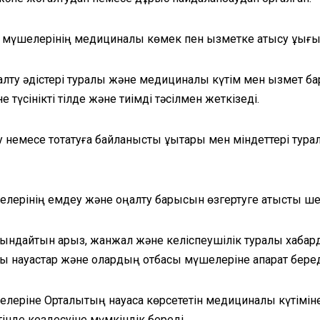
мүшелерінің медициналық көмек пен қызметке қатысу құқығы
алту әдістері туралы және медициналық күтім мен қызмет б
түсінікті тілде және тиімді тәсілмен жеткізеді.
 немесе тоқтатуға байланысты құқықтары мен міндеттері тур
елерінің емдеу және оңалту барысын өзгертуге қатысты шеш
туындайтын арыз, жанжал және келіспеушілік туралы хабард
алы науқастар және олардың отбасы мүшелеріне ақпарат беред
леріне Орталықтың науқасқа көрсететін медициналық күтімі
інде кездесуіне мүмкіндік береді.