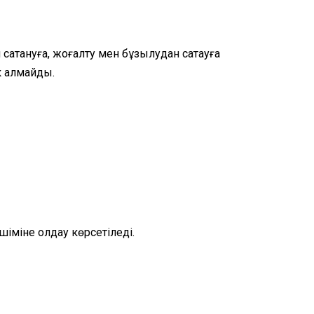
сақтануға, жоғалту мен бұзылудан сақтауға
к алмайды.
іміне қолдау көрсетіледі.