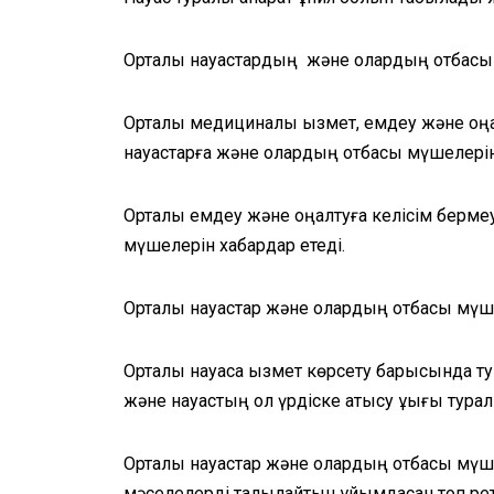
Орталық науқастардың және олардың отбасы 
Орталық медициналық қызмет, емдеу және оң
науқастарға және олардың отбасы мүшелеріне 
Орталық емдеу және оңалтуға келісім бермеу
мүшелерін хабардар етеді.
Орталық науқастар және олардың отбасы мүш
Орталық науқасқа қызмет көрсету барысында 
және науқастың ол үрдіске қатысу құқығы тур
Орталық науқастар және олардың отбасы мүше
мәселелерді талқылайтын ұйымдасқан топ рет