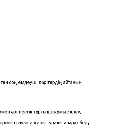
рген соң емдеуші дәрігердің айтқанын
мен әріптестік тұрғыда жұмыс істеу;
ерімен науқастанғаны туралы ақпарат беру;