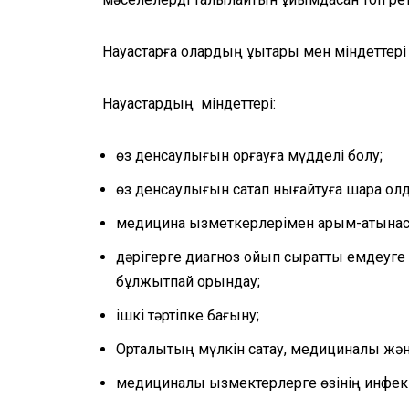
Науқастарға олардың құқықтары мен міндеттері 
Науқастардың міндеттері:
өз денсаулығын қорғауға мүдделі болу;
өз денсаулығын сақтап нығайтуға шара қолд
медицина қызметкерлерімен қарым-қатынаст
дәрігерге диагноз қойып сырқатты емдеуге 
бұлжытпай орындау;
ішкі тәртіпке бағыну;
Орталықтың мүлкін сақтау, медициналық жә
медициналық қызмектерлерге өзінің инфекци