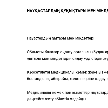
НАУҚАСТАРДЫҢ ҚҰҚЫҚТАРЫ МЕН МІНДЕ
Науқастардың құқықтары мен міндеттері
Облыстық балалар оңалту орталығы (бұдан ә
құқықтары мен міндеттерін қолдау үрдістерін ж
Көрсетілетін медициналық көмек және қызм
бостандығы, абыройы, жеке пікіріне қолдау к
Медициналық көмек пен қызметтер науқастар
деңгейге жету қабілетін қолдайды.