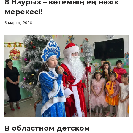
8 Наурыз – көктемнің ең нәзік
мерекесі!
6 марта, 2026
В областном детском