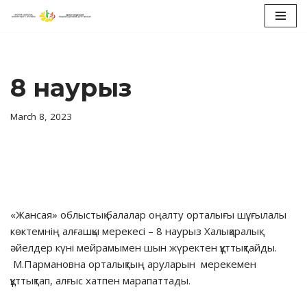
Skip
to
content
8 наурыз
March 8, 2023
«Жансая» облыстық балалар оңалту орталығы шұғылалы
көктемнің алғашқы мерекесі – 8 наурыз Халықаралық
әйелдер күні мейрамымен шын жүректен құттықтайды.
М.Пармановна орталықтың аруларын мерекемен
құттықтап, алғыс хатпен марапаттады.