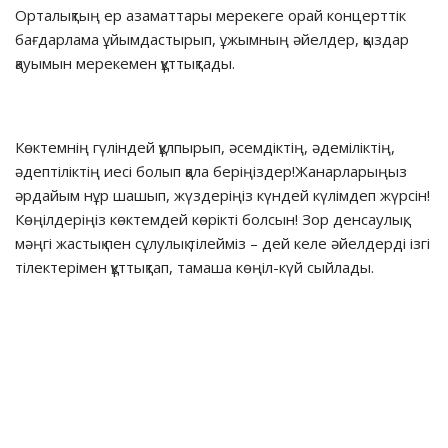
Орталықтың ер азаматтары мерекеге орай концерттік
бағдарлама ұйымдастырып, ұжымның әйелдер, қыздар
қауымын мерекемен құттықтады.
Көктемнің гүліндей құлпырып, әсемдіктің, әдеміліктің,
әдептіліктің иесі болып қала беріңіздер!Жанарларыңыз
әрдайым нұр шашып, жүздеріңіз күндей күлімдеп жүрсін!
Көңілдеріңіз көктемдей көрікті болсын! Зор денсаулық,
мәңгі жастық пен сұлулық тілейміз – дей келе әйелдерді ізгі
тілектерімен құттықтап, тамаша көңіл-күй сыйлады.