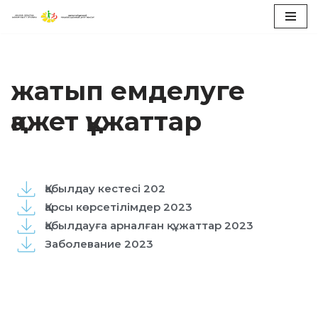
Skip
to
content
жатып емделуге
қажет құжаттар
Қабылдау кестесі 202
Қарсы көрсетілімдер 2023
Қабылдауға арналған құжаттар 2023
Заболевание 2023