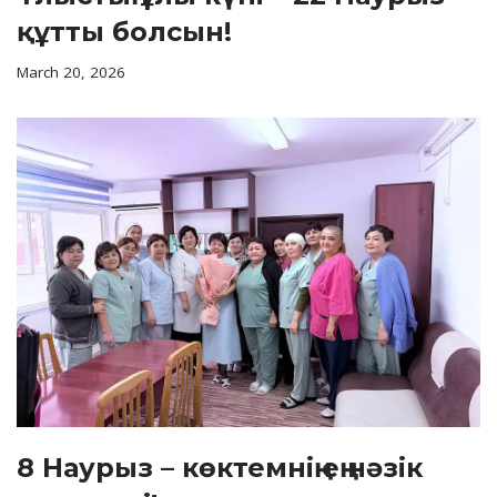
құтты болсын!
March 20, 2026
8 Наурыз – көктемнің ең нәзік