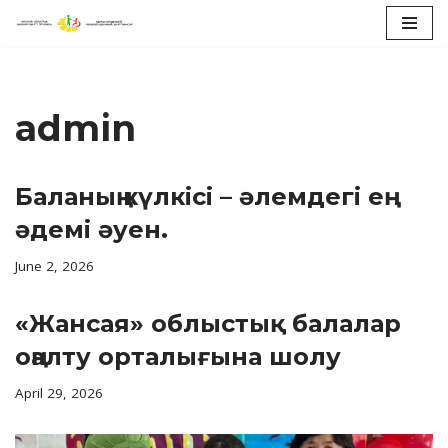
Skip
to
content
admin
Баланың күлкісі – әлемдегі ең
әдемі әуен.
June 2, 2026
«Жансая» облыстық балалар
оңалту орталығына шолу
April 29, 2026