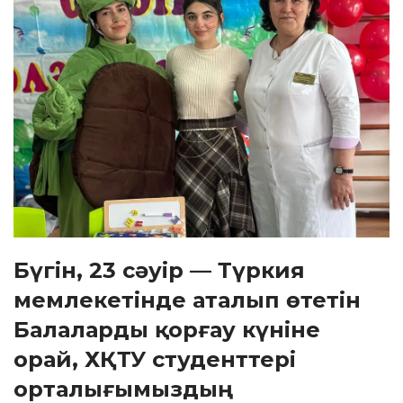
Бүгін, 23 сәуір — Түркия
мемлекетінде аталып өтетін
Балаларды қорғау күніне
орай, ХҚТУ студенттері
орталығымыздың