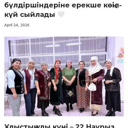
бүлдіршіндеріне ерекше көңіл-
күй сыйлады
April 24, 2026
Ұлыстың ұлы күні – 22 Наурыз