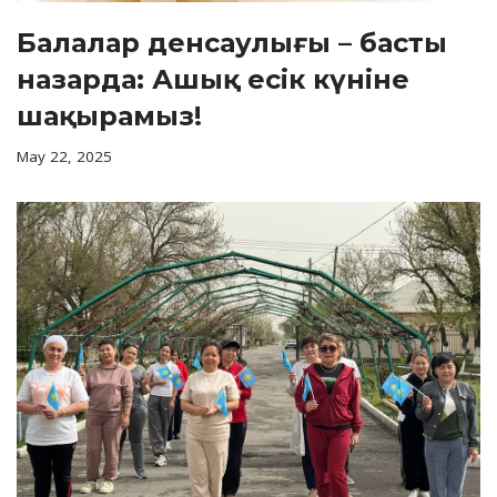
Балалар денсаулығы – басты
назарда: Ашық есік күніне
шақырамыз!
May 22, 2025